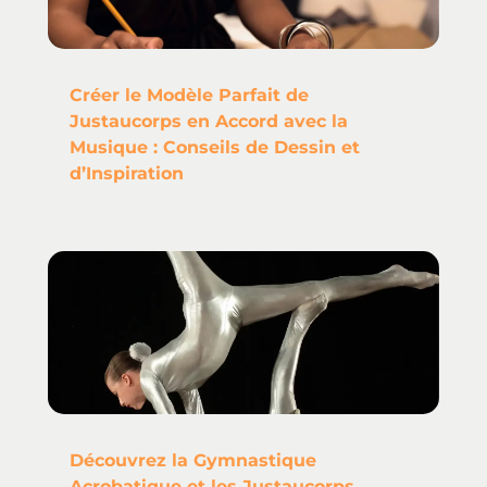
Créer le Modèle Parfait de
Justaucorps en Accord avec la
Musique : Conseils de Dessin et
d’Inspiration
Découvrez la Gymnastique
Acrobatique et les Justaucorps