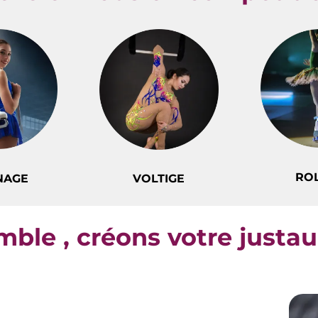
RO
NAGE
VOLTIGE
ble , créons votre justa