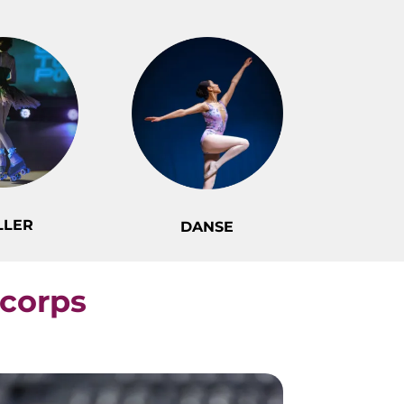
LLER
DANSE
ucorps