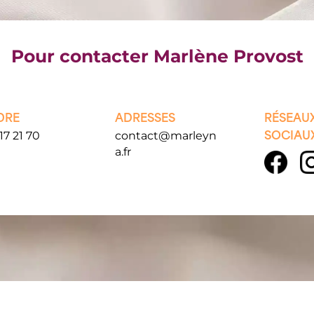
Pour contacter Marlène Provost
DRE
ADRESSES
RÉSEAU
17 21 70
contact@marleyn
SOCIAU
a.fr