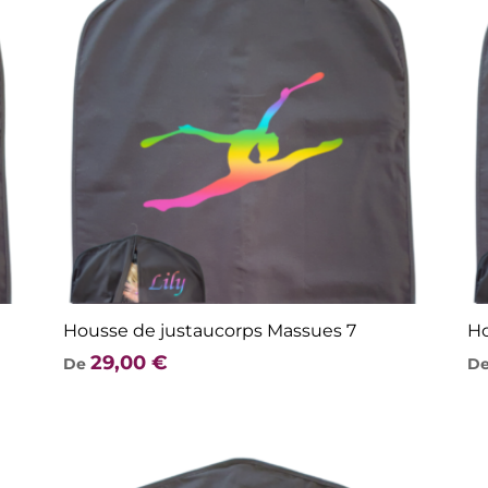
Housse de justaucorps Massues 7
Ho
29,00
€
De
D