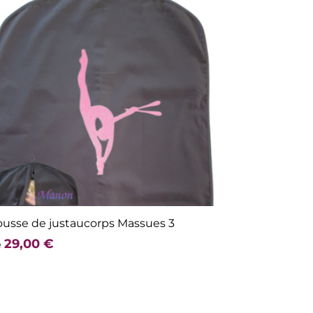
usse de justaucorps Massues 3
29,00
€
e