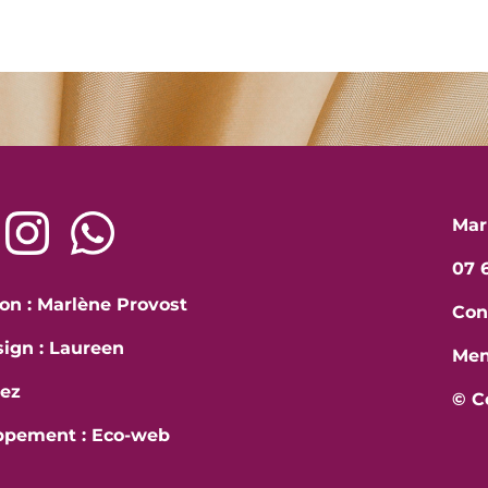
Mar
07 6
on : Marlène Provost
Con
ign : Laureen
Men
ez
© C
ppement :
Eco-web