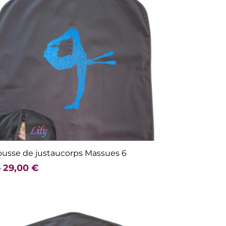
usse de justaucorps Massues 6
29,00
€
e