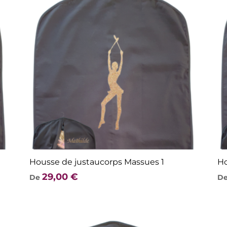
Housse de justaucorps Massues 1
Ho
29,00
€
De
D