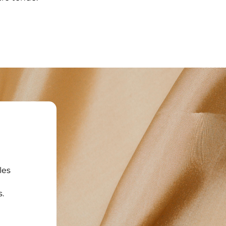
les
.