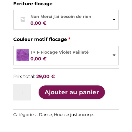
Ecriture flocage
Non Merci j'ai besoin de rien
0,00 
€
Couleur motif flocage
1 × 1- Flocage Violet Pailleté
0,00 
€
Prix total:
29,00
€
quantité
A
Ajouter au panier
de
l
Housse
t
de
e
justaucorps
Catégories :
Danse
,
Housse justaucorps
r
danse
n
5
a