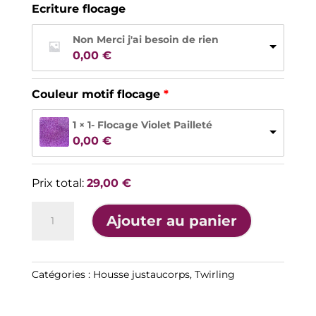
Ecriture flocage
Non Merci j'ai besoin de rien
0,00 
€
Couleur motif flocage
1 × 1- Flocage Violet Pailleté
0,00 
€
Prix total:
29,00
€
quantité
A
Ajouter au panier
de
l
Housse
t
de
e
justaucorps
Catégories :
Housse justaucorps
,
Twirling
r
Twirling
n
2
a