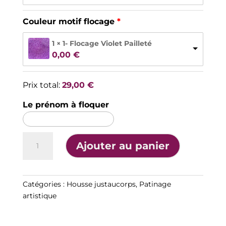
Couleur motif flocage
1 × 1- Flocage Violet Pailleté
0,00 
€
Prix total:
29,00
€
Le prénom à floquer
quantité
A
Ajouter au panier
de
l
Housse
t
de
e
justaucorps
Catégories :
Housse justaucorps
,
Patinage
r
patinage
artistique
n
artistique
a
4
t