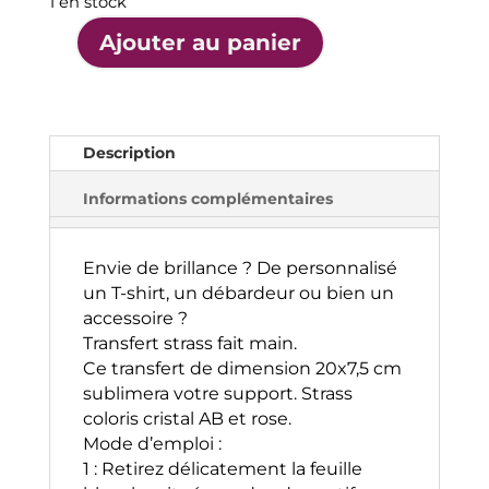
1 en stock
A
Ajouter au panier
l
quantité
t
de
e
Strass
r
Patinage
Description
n
Pirouette
a
Rose
Informations complémentaires
t
i
v
Envie de brillance ? De personnalisé
e
un T-shirt, un débardeur ou bien un
:
accessoire ?
Transfert strass fait main.
Ce transfert de dimension 20x7,5 cm
sublimera votre support. Strass
coloris cristal AB et rose.
Mode d’emploi :
1 : Retirez délicatement la feuille