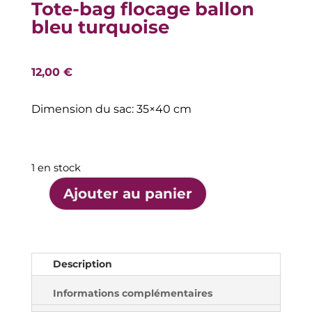
Tote-bag flocage ballon
bleu turquoise
12,00
€
Dimension du sac: 35×40 cm
1 en stock
A
Ajouter au panier
l
quantité
t
de
e
Tote-
r
bag
Description
n
flocage
a
ballon
Informations complémentaires
t
bleu