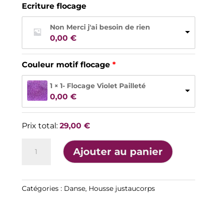
Ecriture flocage
Non Merci j'ai besoin de rien
0,00 
€
Couleur motif flocage
1 × 1- Flocage Violet Pailleté
0,00 
€
Prix total:
29,00
€
quantité
A
Ajouter au panier
de
l
Housse
t
de
e
justaucorps
Catégories :
Danse
,
Housse justaucorps
r
danse
n
4
a