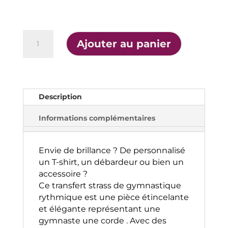
quantité
Ajouter au panier
de
Transfert
A
Corde
l
3
t
Description
e
r
Informations complémentaires
n
a
t
Envie de brillance ? De personnalisé
i
un T-shirt, un débardeur ou bien un
v
accessoire ?
e
Ce transfert strass de gymnastique
:
rythmique est une pièce étincelante
et élégante représentant une
gymnaste une corde . Avec des